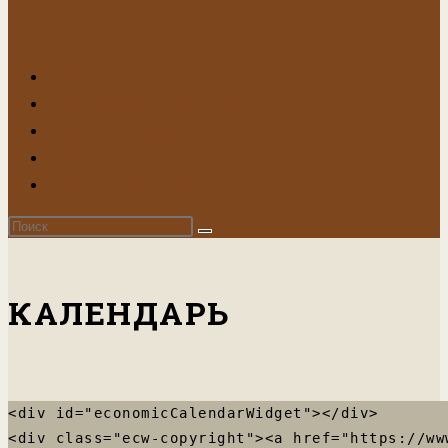
Переключите
кнопку,
чтобы
Политика конфиденциальности
развернуть
Пользовательское соглашение
или
Правила Форума
свернуть
Правила поведения в общем чате
меню
Пожертвования
КАЛЕНДАРЬ
<div id="economicCalendarWidget"></div>

<div class="ecw-copyright"><a href="https://ww