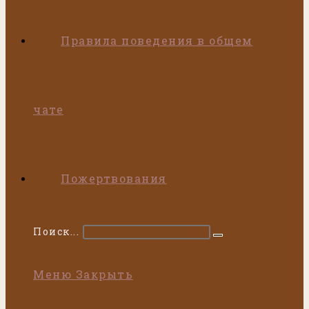
Правила поведения в общем
чате
Пожертвования
Поиск...
Искать
Меню
Закрыть