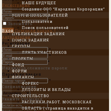
НАШЕ БУДУЩЕЕ
Регистрация
Создание ООО “Народная Корпорация”
*
УСЛУГИ ПОЛЬЗОВАТЕЛЕЙ
*
Пользователи
Запомнить
Поиск пользователей
Вход
Потеряли пароль ?
ПУБЛИКАЦИЯ ЗАДАНИЯ
Авторизация
ПОИСК ЗАДАНИЯ
Регистрация
ГРУППЫ
*
ЛЕНТА УЧАСТНИКОВ
*
ПРОЕКТЫ
*
ФОНД
Индикатор сложности пароля:
ФОРУМ
Пароль не введен
ФИНАНСЫ
*
ФОРЕКС
Специализация
:
ДЕПОЗИТЫ И ВКЛАДЫ
СТРОИТЕЛЬСТВО
Укажите промокод
:
РАСЦЕНКИ РАБОТ. МОСКОВСКАЯ
ОБЛАСТЬ ( страница находится в