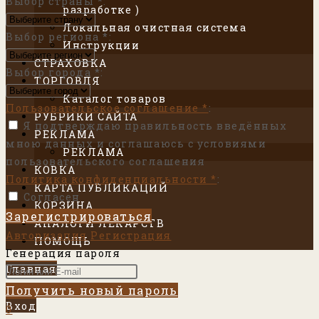
Выбор страны
*
:
разработке )
Локальная очистная система
Выбор региона
*
:
Инструкции
СТРАХОВКА
Выбор города
*
:
ТОРГОВЛЯ
Каталог товаров
Пользовательское соглашение
*
:
РУБРИКИ САЙТА
Я подтверждаю правильность введённых
РЕКЛАМА
мною данных и соглашаюсь с условиями
РЕКЛАМА
пользовательского соглашения
КОВКА
Политика конфиденциальности
*
:
КАРТА ПУБЛИКАЦИЙ
Согласен
КОРЗИНА
Зарегистрироваться
АНАЛОГИ ЛЕКАРСТВ
Авторизация
Регистрация
ПОМОЩЬ
Генерация пароля
Главная
Вход
Получить новый пароль
Вход
0