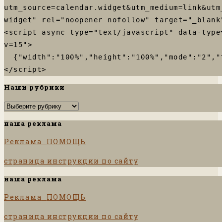
utm_source=calendar.widget&utm_medium=link&utm
widget" rel="noopener nofollow" target="_blank
<script async type="text/javascript" data-type
v=15">

  {"width":"100%","height":"100%","mode":"2","fw":"html"}

</script>
Наши рубрики
Наши
рубрики
наша реклама
Реклама
ПОМОЩЬ
страница инструкции по сайту
наша реклама
Реклама
ПОМОЩЬ
страница инструкции по сайту