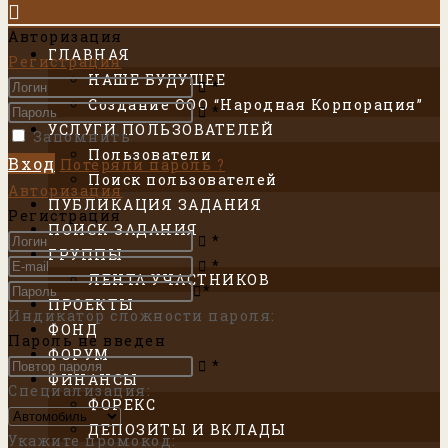
Авторизация
ГЛАВНАЯ
Регистрация
НАШЕ БУДУЩЕЕ
*
Создание ООО “Народная Корпорация”
*
УСЛУГИ ПОЛЬЗОВАТЕЛЕЙ
Запомнить
Пользователи
Вход
Потеряли пароль ?
Поиск пользователей
Авторизация
ПУБЛИКАЦИЯ ЗАДАНИЯ
Регистрация
ПОИСК ЗАДАНИЯ
*
ГРУППЫ
*
ЛЕНТА УЧАСТНИКОВ
*
ПРОЕКТЫ
Индикатор сложности пароля:
ФОНД
Пароль не введен
ФОРУМ
*
ФИНАНСЫ
Специализация
:
ФОРЕКС
ДЕПОЗИТЫ И ВКЛАДЫ
Укажите промокод
: