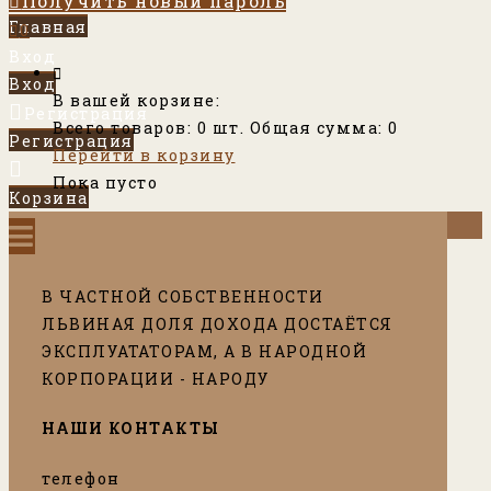
Получить новый пароль
Главная
0
Вход
Вход
В вашей корзине:
Регистрация
Всего товаров:
0
шт.
Общая сумма:
0
Регистрация
Перейти в корзину
Пока пусто
Корзина
0
В ЧАСТНОЙ СОБСТВЕННОСТИ
ЛЬВИНАЯ ДОЛЯ ДОХОДА ДОСТАЁТСЯ
ЭКСПЛУАТАТОРАМ, А В НАРОДНОЙ
КОРПОРАЦИИ - НАРОДУ
НАШИ КОНТАКТЫ
телефон