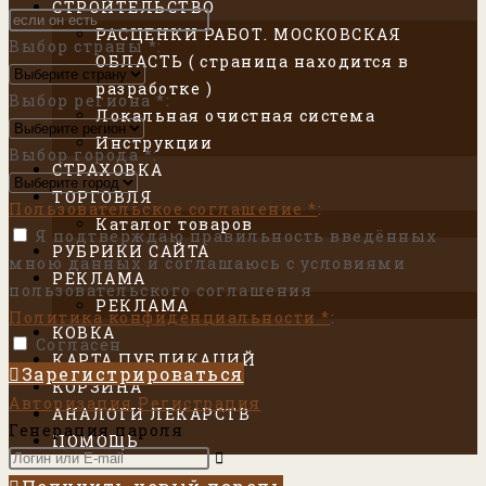
СТРОИТЕЛЬСТВО
РАСЦЕНКИ РАБОТ. МОСКОВСКАЯ
Выбор страны
*
:
ОБЛАСТЬ ( страница находится в
разработке )
Выбор региона
*
:
Локальная очистная система
Инструкции
Выбор города
*
:
СТРАХОВКА
ТОРГОВЛЯ
Пользовательское соглашение
*
:
Каталог товаров
Я подтверждаю правильность введённых
РУБРИКИ САЙТА
мною данных и соглашаюсь с условиями
РЕКЛАМА
пользовательского соглашения
РЕКЛАМА
Политика конфиденциальности
*
:
КОВКА
Согласен
КАРТА ПУБЛИКАЦИЙ
Зарегистрироваться
КОРЗИНА
Авторизация
Регистрация
АНАЛОГИ ЛЕКАРСТВ
Генерация пароля
ПОМОЩЬ