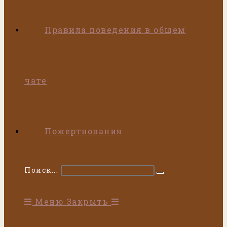
Правила поведения в общем
чате
Пожертвования
Поиск...
Искать
Меню
Закрыть