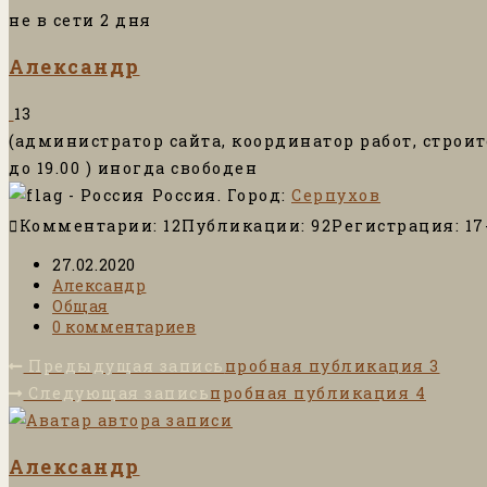
не в сети 2 дня
Александр
13
(администратор сайта, координатор работ, строите
до 19.00 ) иногда свободен
Россия.
Город:
Серпухов
Комментарии: 12
Публикации: 92
Регистрация: 17
Запись
27.02.2020
опубликована:
Автор
Александр
записи:
Рубрика
Общая
записи:
Комментарии
0 комментариев
к
Еще
Предыдущая запись
пробная публикация 3
записи:
статьи
Следующая запись
пробная публикация 4
Александр